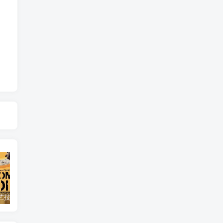
自然，工艺技术纪录片《原子能的希望 Atomic Hope – Inside the Pro-Nuclear Movement》下载
艺术纪录片《世界：新吉普赛之王 This World: The New Gypsy Kings》下载
自然纪录片《沙漠生存者：阿拉伯狼 Desert Survivors: The Arabian Wolf》下载