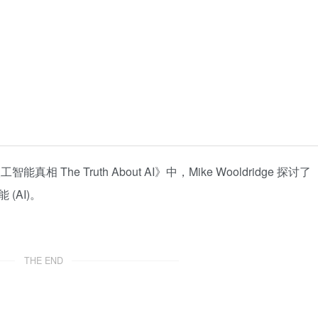
The Truth About AI》中，Mike Wooldridge 探讨了
(AI)。
THE END