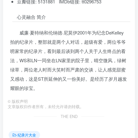
豆瓣链接: 5131881 IMDb链接: tt0296753
心灵融合 简介
威廉·夏特纳和伦纳德·尼莫伊2001年为纪念DeKelley
拍的纪录片，整部就是两个人对话，超级有爱，两位爷爷
唠家常的纪录片，看到最后谈到两个人关于人生终点的看
法，WS和LN一同坐在LN家里的院子里，晴空微风，绿树
绿草，两位老人时而大笑时而严肃的交谈，让人感觉甜蜜
又感动，这是ST所延伸的又一份美好。是经历了岁月越发
耀眼的珍宝。
©
版权声明
文章版权归作者所有，未经允许请勿转载。
THE END
纪录片大全