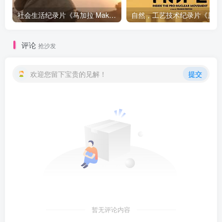
社会生活纪录片《马加拉 Makala》下载
自然，工
评论
抢沙发
欢迎您留下宝贵的见解！
提交
暂无评论内容