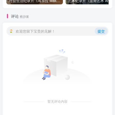
社会生活纪录片《马加拉 Makala》下载
艺
评论
抢沙发
欢迎您留下宝贵的见解！
提交
暂无评论内容