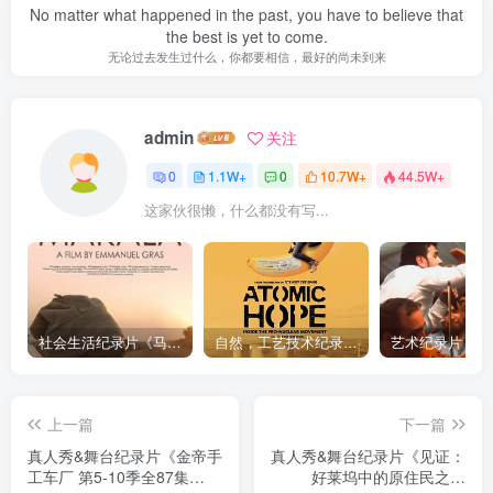
No matter what happened in the past, you have to believe that
the best is yet to come.
无论过去发生过什么，你都要相信，最好的尚未到来
admin
关注
0
1.1W+
0
10.7W+
44.5W+
这家伙很懒，什么都没有写...
社会生活纪录片《马加拉 Makala》下载
自然，工艺技术纪录片《原子能的希望 Atomic Hope – Inside the Pro-Nuclear Movement》下载
上一篇
下一篇
真人秀&舞台纪录片《金帝手
真人秀&舞台纪录片《见证：
工车厂 第5-10季全87集
好莱坞中的原住民之声