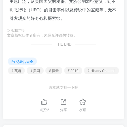
主题广泛，从美国国父的秘密、共济会的象征意义，到不
明飞行物（UFO）的目击事件以及传说中的宝藏等，无不
引发观众的好奇心和探索欲。
©
版权声明
文章版权归作者所有，未经允许请勿转载。
THE END
纪录片大全
# 英语
# 美国
# 探索
# 2010
# History Channel
喜欢就支持一下吧
点赞
5
分享
收藏