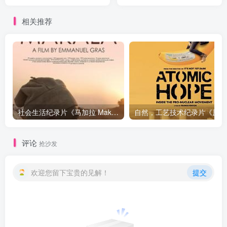
Bitchin' Rides》下载
Bearing Witness, Native
American Voices in
相关推荐
Hollywood》下载
社会生活纪录片《马加拉 Makala》下载
自然，工
评论
抢沙发
欢迎您留下宝贵的见解！
提交