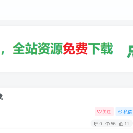
载
关注
私信
0
55
11