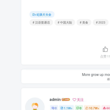
纪录片大全
# 汉语普通话
# 中国大陆
# 美食
# 2023
点赞
1
More grow up mor
越
admin
关注
0
1.1W+
0
10.7W+
44