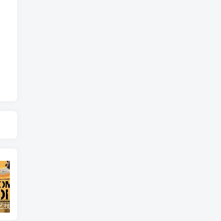
自然，工艺技术纪录片《原子能的希望 Atomic Hope – Inside the Pro-Nuclear Movement》下载
艺术纪录片《世界：新吉普赛之王 This World: The New Gypsy Kings》下载
自然纪录片《沙漠生存者：阿拉伯狼 Desert Survivors: The Arabian Wolf》下载