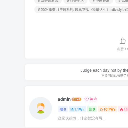
# 汉语普通话
# 社会生活
# 中国香港
# 凤
# 2024集数: 1所属系列: 凤凰卫视 《冷暖人生》<div style=\"wi
点赞
1
Judge each day not by the
不要问自己收获了
admin
关注
0
1.1W+
0
10.7W+
44
这家伙很懒，什么都没有写...