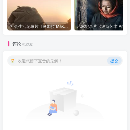
社会生活纪录片《马加拉 Makala》下载
艺
评论
抢沙发
欢迎您留下宝贵的见解！
提交