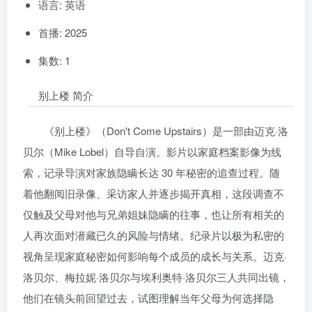
语言: 英语
首播: 2025
集数: 1
别上楼 简介
《别上楼》（Don't Come Upstairs）是一部由迈克·洛
贝尔（Mike Lobel）自导自演。影片以家庭档案影像为线
索，记录导演对家族隐瞒长达 30 年秘密的追查过程。随
着他翻阅旧录像、采访家人并逐步揭开真相，这段调查不
仅触及父母对他与兄弟姐妹隐瞒的往事，也让所有相关的
人再次面对潜藏已久的风险与情绪。纪录片以极为私密的
视角呈现家庭秘密如何影响每个成员的成长与关系。迈克·
洛贝尔、梅拉妮·洛贝尔与埃利奥特·洛贝尔三人共同出镜，
他们在镜头前回望过去，试图理解当年父母为何选择隐