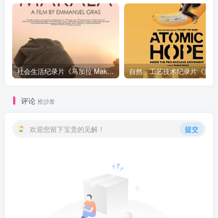
社会生活纪录片《马加拉 Makala》下载
自然，工
评论
抢沙发
欢迎您留下宝贵的见解！
提交