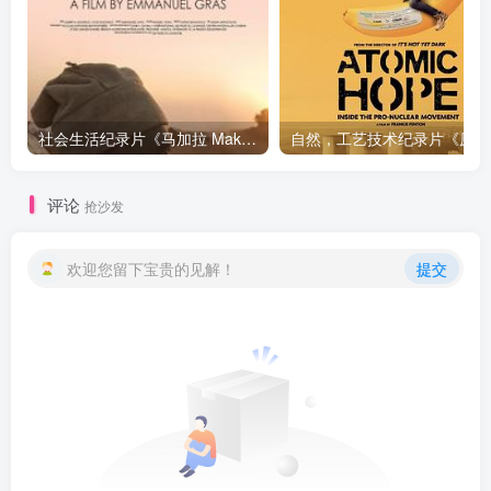
社会生活纪录片《马加拉 Makala》下载
自然，工
评论
抢沙发
欢迎您留下宝贵的见解！
提交