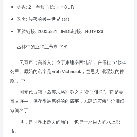
集数: 2 单集片长: 1 HOUR
又名: 失落的叢林世界 (台)
豆瓣链接: 26035281 IMDb链接: tt4049426
丛林中的亚特兰蒂斯 简介
吴哥窟（高棉文）位于柬埔寨西北部，在暹粒市北5.5
公里。原始的名字是Vrah Vishnulok，意思为“毗湿奴的神
殿”。中
国元代古籍《岛夷志略》称之为“桑香佛舍”。它是吴
哥古迹中，保存得最完好的的庙宇，以建筑宏伟与浮雕细
致闻名于
世，是世界上最大的庙宇，也是一座巨大的水上都
市。