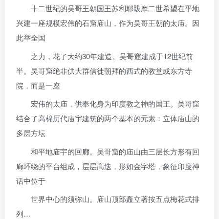
十二世纪的吴哥王朝国王苏利耶跋摩二世希望在平地
兴建一座规模宏伟的石窟庙山，作为吴哥王朝的太庙。因
此举全国
之力，花了大约30年建造。吴哥窟建成于12世纪前
半。吴哥窟绝非供大群信徒朝拜的西式的教堂或东方寺
院，而是一座
宏伟的太庙，供奉化身为印度教之神的国王。吴哥窟
结合了高棉历代庙宇建筑的两个基本的元素：立体庙山的
多层方坛
和平地庙宇的回廊。吴哥窟的庙山由三层长方形有回
廊环绕的平台组成，层层高迭，形如金字塔，象征印度神
话中位于
世界中心的须弥山。庙山顶部矗立著按五点梅花式排
列…