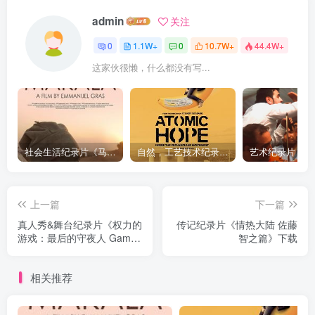
admin
关注
0
1.1W+
0
10.7W+
44.4W+
这家伙很懒，什么都没有写...
社会生活纪录片《马加拉 Makala》下载
自然，工艺技术纪录片《原子能的希望 Atomic Hope – Inside the Pro-Nuclear Movement》下载
上一篇
下一篇
真人秀&舞台纪录片《权力的
传记纪录片《情热大陆 佐藤
游戏：最后的守夜人 Game
智之篇》下载
of Thrones: The Last
Watch》下载
相关推荐