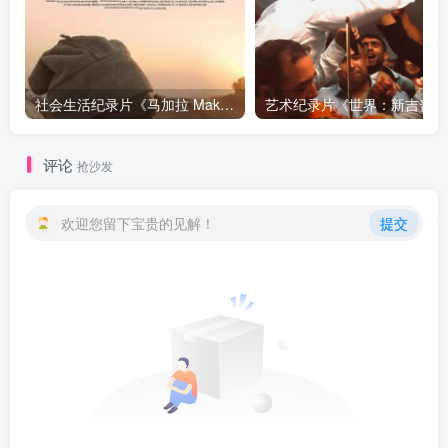
社会生活纪录片《马加拉 Makala》下载
艺术纪
评论
抢沙发
欢迎您留下宝贵的见解！
提交