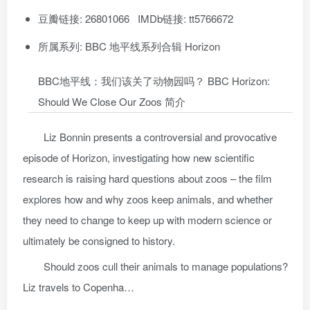
豆瓣链接: 26801066 IMDb链接: tt5766672
所属系列: BBC 地平线系列合辑 Horizon
BBC地平线：我们该关了动物园吗？ BBC Horizon:
Should We Close Our Zoos 简介
Liz Bonnin presents a controversial and provocative
episode of Horizon, investigating how new scientific
research is raising hard questions about zoos – the film
explores how and why zoos keep animals, and whether
they need to change to keep up with modern science or
ultimately be consigned to history.
Should zoos cull their animals to manage populations?
Liz travels to Copenha…