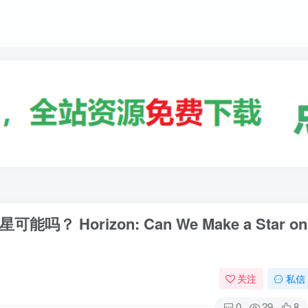
Horizon: Can We Make a Star on
关注
私信
0
29
8