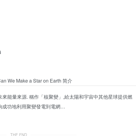
4
 Make a Star on Earth 简介
尋找未來能量來源. 稱作「核聚變」,給太陽和宇宙中其他星球提供燃
能夠成功地利用聚變發電到電網…
THE END