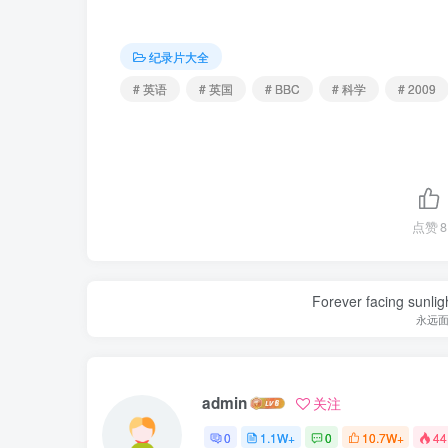
纪录片大全
# 英语
# 英国
# BBC
# 科学
# 2009
点赞
8
Forever facing sunlig
永远
admin
关注
0
1.1W+
0
10.7W+
44