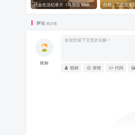
社会生活纪录片《马加拉 Makala》下载
评论
抢沙发
昵称
昵称
表情
代码