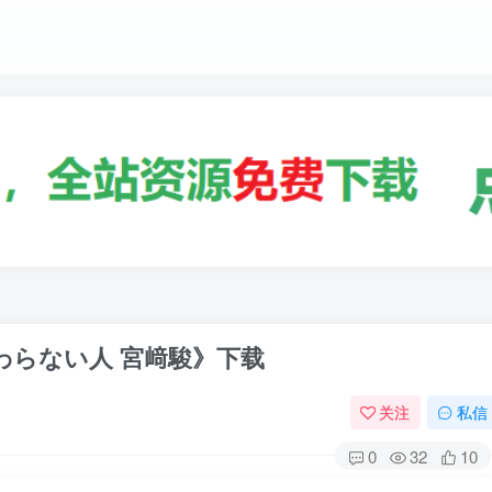
わらない人 宮﨑駿》下载
关注
私信
0
32
10