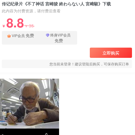
传记纪录片《不了神话 宫崎骏 終わらない人 宮﨑駿》下载
此内容为付费资源，请付费后查看
8.8
35
￥
￥
免费
终身VIP会员
VIP会员
免费
立即购买
您当前未登录！建议登陆后购买，可保存购买订单