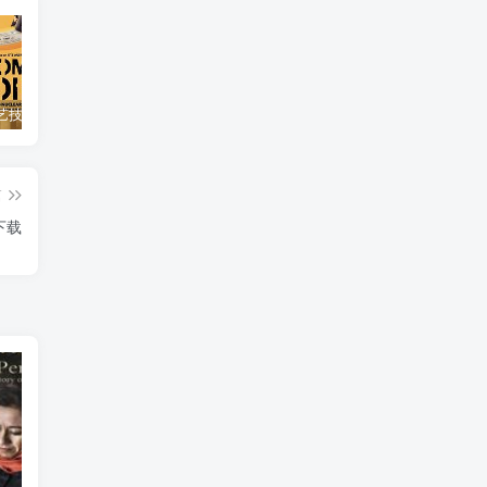
自然，工艺技术纪录片《原子能的希望 Atomic Hope – Inside the Pro-Nuclear Movement》下载
艺术纪录片《世界：新吉普赛之王 This World: The New Gypsy Kings》下载
自然纪录片《沙漠生存者：阿拉伯狼 Desert Survivors: The Arabian Wolf》下载
篇
下载