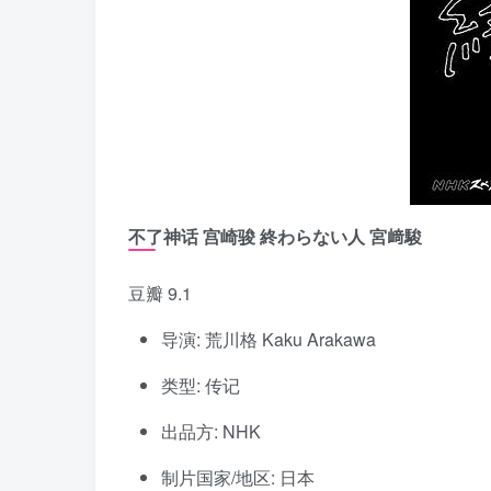
不了神话 宫崎骏 終わらない人 宮﨑駿
豆瓣 9.1
导演: 荒川格 Kaku Arakawa
类型: 传记
出品方: NHK
制片国家/地区: 日本