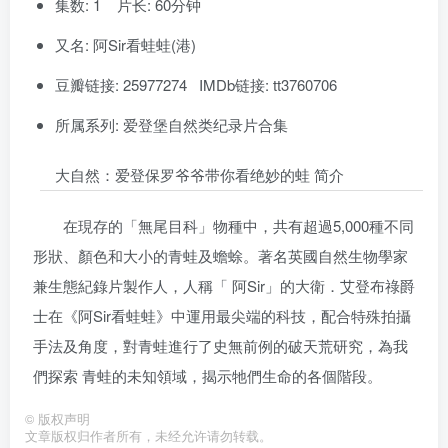
集数: 1 片长: 60分钟
又名: 阿Sir看蛙蛙(港)
豆瓣链接: 25977274 IMDb链接: tt3760706
所属系列: 爱登堡自然类纪录片合集
大自然：爱登保罗爷爷带你看绝妙的蛙 简介
在現存的「無尾目科」物種中，共有超過5,000種不同
形狀、顏色和大小的青蛙及蟾蜍。著名英國自然生物學家
兼生態紀錄片製作人，人稱「 阿Sir」的大衛．艾登布祿爵
士在《阿Sir看蛙蛙》中運用最尖端的科技，配合特殊拍攝
手法及角度，對青蛙進行了史無前例的破天荒研究，為我
們探索 青蛙的未知領域，揭示牠們生命的各個階段。
©
版权声明
文章版权归作者所有，未经允许请勿转载。