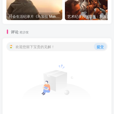
社会生活纪录片《马加拉 Makala》下载
艺术纪
评论
抢沙发
欢迎您留下宝贵的见解！
提交