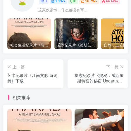
0
1.1W+
0
10.7W+
44.4W+
这家伙很懒，什么都没有写...
社会生活纪录片《马加拉 Makala》下载
艺术纪录片《波斯艺术 Art of Persia》下载
上一篇
下一篇
艺术纪录片《江南文脉·诗词
探索纪录片《揭秘：威斯敏
篇》下载
斯特宫的秘密 Unearthed:
Secrets at the Palace》下载
相关推荐