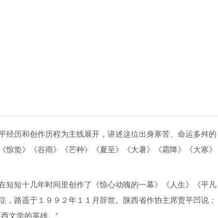
平经历和创作历程为主线展开，讲述这位出身寒苦、命运多舛的
《惊蛰》《谷雨》《芒种》《夏至》《大暑》《霜降》《大寒》
在短短十几年时间里创作了《惊心动魄的一幕》《人生》《平凡
症，路遥于１９９２年１１月辞世。陕西省作协主席贾平凹说：
西文学的英雄。”