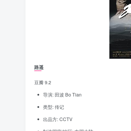
路遥
豆瓣 9.2
导演: 田波 Bo Tian
类型: 传记
出品方: CCTV