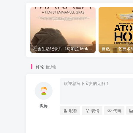
社会生活纪录片《马加拉 Makala》下载
评论
抢沙发
昵称
昵称
表情
代码