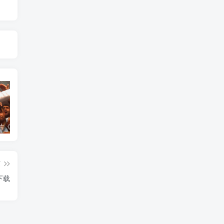
艺术纪录片《世界：新吉普赛之王 This World: The New Gypsy Kings》下载
艺术纪录片《波斯艺术 Art of Persia》下载
自然纪录片《沙漠生存者：阿拉伯狼 Desert Survivors: The Arabian Wolf》下载
篇
下载