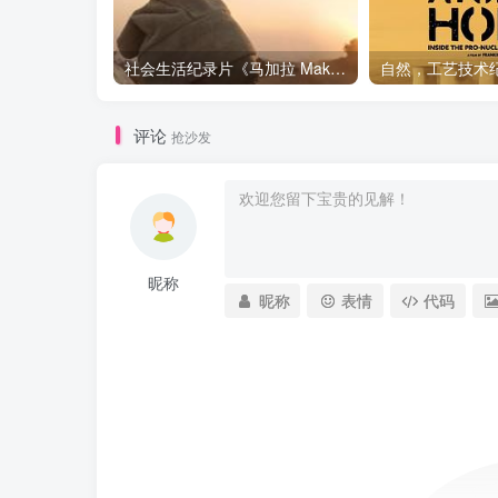
社会生活纪录片《马加拉 Makala》下载
评论
抢沙发
昵称
昵称
表情
代码