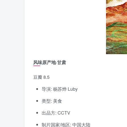
风味原产地·甘肃
豆瓣 8.5
导演: 杨苏烨 Luby
类型: 美食
出品方: CCTV
制片国家/地区: 中国大陆