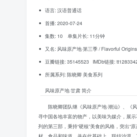
语言: 汉语普通话
首播: 2020-07-24
集数: 10 单集片长: 11分钟
又名: 风味原产地·第三季 / Flavorful Origins
豆瓣链接: 35145523 IMDb链接: tt128334
所属系列: 陈晓卿 美食系列
风味原产地·甘肃 简介
陈晓卿团队继《风味原产地·潮汕》、《
寻中国各地丰富的物产，以美味为媒介，展示
列的第三部，秉持“硬核”美食的风格，突出“
材、食品和味道，并在此基础上，联结沙漠、