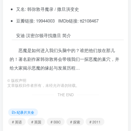
又名: 韩弥敦寻魔录 / 撒旦演变史
豆瓣链接: 19944003 IMDb链接: tt2108467
安迪·汉密尔顿寻找撒旦 简介
恶魔是如何进入我们头脑中的？谁把他们放在那儿
的！著名剧作家韩弥敦将会带领我们一探恶魔的巢穴，并
给大家揭示恶魔的缘起与发展历程…
©
版权声明
文章版权归作者所有，未经允许请勿转载。
THE END
纪录片大全
# 英语
# 英国
# BBC
# 探索
# 2011