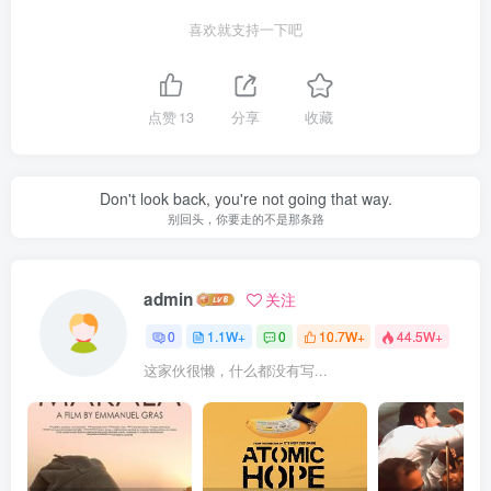
喜欢就支持一下吧
点赞
13
分享
收藏
Don't look back, you're not going that way.
别回头，你要走的不是那条路
admin
关注
0
1.1W+
0
10.7W+
44.5W+
这家伙很懒，什么都没有写...