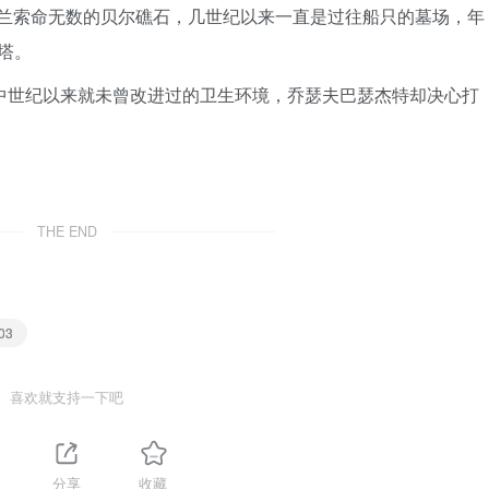
ouse)：苏格兰索命无数的贝尔礁石，几世纪以来一直是过往船只的墓场，年
塔。
g)：伦敦自中世纪以来就未曾改进过的卫生环境，乔瑟夫巴瑟杰特却决心打
THE END
03
喜欢就支持一下吧
分享
收藏