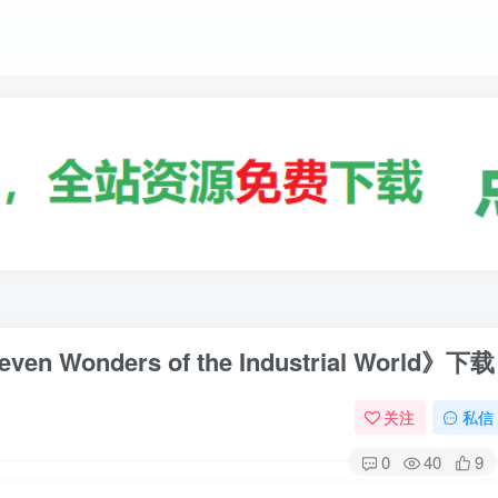
nders of the Industrial World》下载
关注
私信
0
40
9