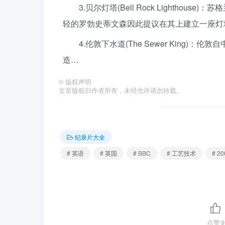
3.贝尔灯塔(Bell Rock Lighth
轻的罗勃史蒂文森因此提议在其上建立一座灯
4.伦敦下水道(The Sewer Kin
造…
©
版权声明
文章版权归作者所有，未经允许请勿转载。
纪录片大全
# 英语
# 英国
# BBC
# 工艺技术
# 20
点赞
9