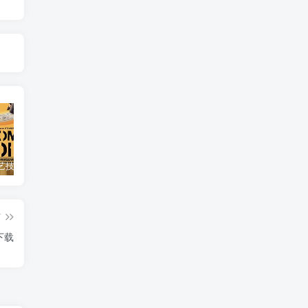
自然，工艺技术纪录片《原子能的希望 Atomic Hope – Inside the Pro-Nuclear Movement》下载
艺术纪录片《世界：新吉普赛之王 This World: The New Gypsy Kings》下载
自然纪录片《沙漠生存者：阿拉伯狼 Desert Survivors: The Arabian Wolf》下载
篇
》下载