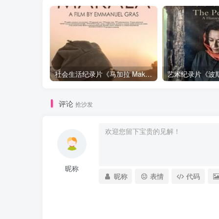
社会生活纪录片《马加拉 Makala》下载
评论
抢沙发
昵称
昵称
表情
代码