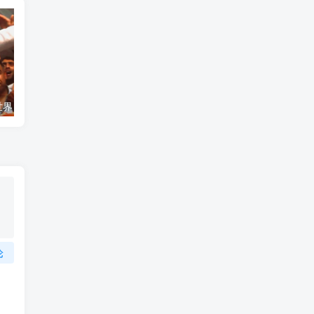
艺术纪录片《世界：新吉普赛之王 This World: The New Gypsy Kings》下载
自然纪录片《沙漠生存者：阿拉伯狼 Desert Survivors: The Arabian Wolf》下载
论