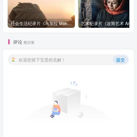
社会生活纪录片《马加拉 Makala》下载
艺
评论
抢沙发
欢迎您留下宝贵的见解！
提交