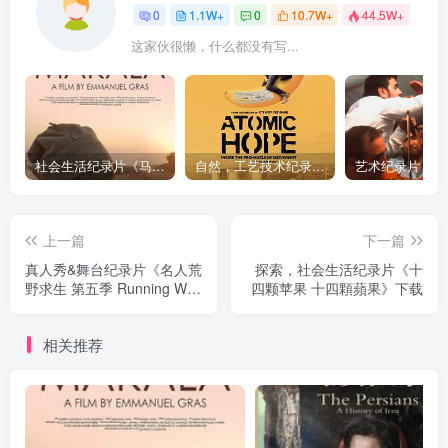
0
1.1W+
0
10.7W+
44.5W+
这家伙很懒，什么都没有写...
社会生活纪录片《马加拉 Makala》下载
自然，工艺技术纪录片《原子能的希望 Atomic Hope – Inside the Pro-Nuclear Movement》下载
上一篇
下一篇
真人秀&舞台纪录片《名人荒
探索，社会生活纪录片《十
野求生 第五季 Running Wild
四颗苹果 十四顆蘋果》下载
with Bear Grylls Season 5》
下载
相关推荐