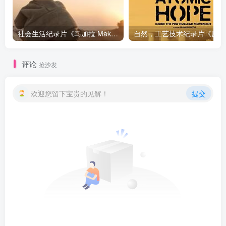
社会生活纪录片《马加拉 Makala》下载
自然，工
评论
抢沙发
欢迎您留下宝贵的见解！
提交