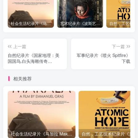
社会生活纪录片《马加拉 Makala》下载
艺术纪录片《波斯艺术 Art of Persia》下载
上一篇
下一篇
自然纪录片《国家地理：美
军事纪录片《喷火 Spitfire》
国国鸟.白头海雕传奇
下载
National.Geographic.American.Eagle》
下载
相关推荐
社会生活纪录片《马加拉 Makala》下载
自然，工