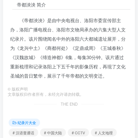
帝都泱泱 简介
《帝都泱泱》是由中央电视台、洛阳市委宣传部主
办，洛阳广播电视台、洛阳市文物局承办的六集大型人文
纪录片。该片围绕闻名中外的洛阳六大都城遗址展开，分
为《龙兴中土》《商都何处》《定鼎成周》《王城春秋》
《汉魏故城》《缔造神都》6集，每集30分钟。该片通过
重新梳理和记录洛阳上下五千年的影像历程，再现了文化
圣城的昔日繁华，展示了千年帝都的文明变迁。
©
版权声明
文章版权归作者所有，未经允许请勿转载。
THE END
纪录片大全
# 汉语普通话
# 中国大陆
# CCTV
# 人文地理