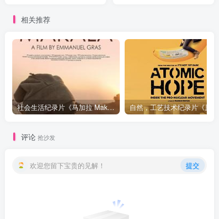
相关推荐
社会生活纪录片《马加拉 Makala》下载
自然，工
评论
抢沙发
欢迎您留下宝贵的见解！
提交