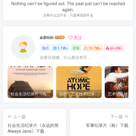
Nothing can't be figured out. The past just can't be reached
again.
没有什么过不去，只是再也回不去
admin
关注
0
1.1W+
0
10.7W+
44.4W+
这家伙很懒，什么都没有写...
社会生活纪录片《马加拉 Makala》下载
自然，工艺技术纪录片《原子能的希望 Atomic Hope – Inside the Pro-Nuclear Movement》下载
上一篇
下一篇
社会生活纪录片《永远的简
军事纪录片《枪》下载
Always Jane》下载