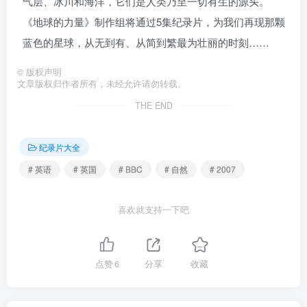
气层、冰川和海洋，它们是人类乃至一切有生的源头。
《地球的力量》制作组将通过5集纪录片，为我们再现那颗
蓝色的星球，从无到有、从简到繁最为壮丽的时刻……
©
版权声明
文章版权归作者所有，未经允许请勿转载。
THE END
纪录片大全
# 英语
# 英国
# BBC
# 自然
# 2007
喜欢就支持一下吧
点赞
6
分享
收藏