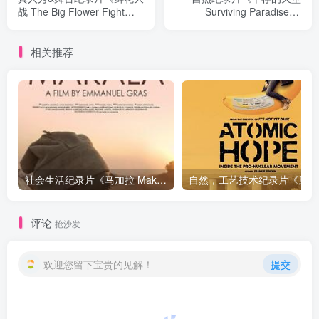
战 The Big Flower Fight》
Surviving Paradise: A
下载
Family Tale》下载
相关推荐
社会生活纪录片《马加拉 Makala》下载
自然，工
评论
抢沙发
欢迎您留下宝贵的见解！
提交