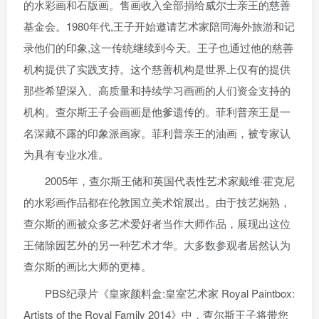
的水彩画和石版画。售画收入全部捐给威尔士亲王的慈善
基金会。1980年代,王子开始邀请艺术家陪同海外旅游和记
录他们的印象,这一传统继续到今天。王子也通过他的慈善
机构提供了实践支持。这个慈善机构是世界上仅有的提供
那些希望深入、高质量和持续学习画画的人们资金支持的
机构。查尔斯王子会画画是他爹遗传的。菲利普亲王是一
名深藏不露的印象派画家。菲利普亲王的油画，被专家认
为具有专业水准。
2005年，查尔斯王储和英国代表性艺术家戴维·霍克尼
的水彩画作品都在伦敦国立美术馆展出。由于技艺娴熟，
查尔斯的画被众多艺术爱好者当作大师作品，展现出这位
王储除园艺外的另一种艺术才华。大多数参观者居然认为
查尔斯的画比大师的更棒。
PBS纪录片《皇家颜料盒:皇室艺术家 Royal Paintbox:
Artists of the Royal Family 2014》中，查尔斯王子将带您