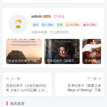
admin
关注
0
1.1W+
0
10.7W+
44.5W+
这家伙很懒，什么都没有写...
社会生活纪录片《马加拉 Makala》下载
艺术纪录片《波斯艺术 Art of Persia》下载
上一篇
下一篇
历史纪录片《少女们的日记
艺术纪录片《观看之道
本 少女たちの日記帳 ヒロシ
Ways of Seeing》下载
マ 昭和20年4月6日～8月6
日》下载
相关推荐