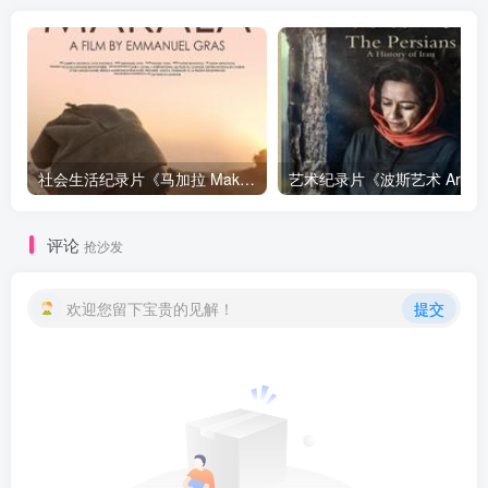
社会生活纪录片《马加拉 Makala》下载
艺
评论
抢沙发
欢迎您留下宝贵的见解！
提交