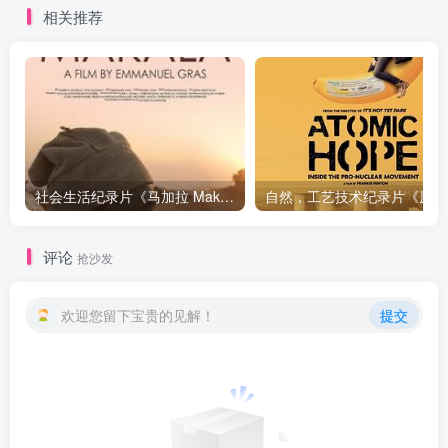
相关推荐
社会生活纪录片《马加拉 Makala》下载
自然，工
评论
抢沙发
欢迎您留下宝贵的见解！
提交