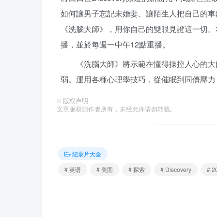
如何讓男子忘記未婚妻、讓陌生人把自己的車
《洗腦大師》，用你自己的雙眼見證這一切。本系
播，並於每週一中午12點重播。
《洗腦大師》將示範在懂得操控人心的大
弱。運用各種心理學技巧，從催眠到同儕壓力
©
版权声明
文章版权归作者所有，未经允许请勿转载。
纪录片大全
# 英语
# 美国
# 探索
# Discovery
# 2