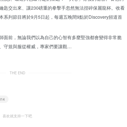
鑰匙交出來、讓230磅重的拳擊手忽然無法捏碎保麗龍杯。收看
列節目將於9月5日起，每週五晚間9點於Discovery頻道首
師面前，無論我們以為自己的心智有多麼堅強都會變得非常脆
、守規與服從權威，專家們要讓觀…
THE END
014
喜欢就支持一下吧