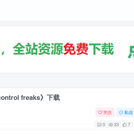
trol freaks》下载
关注
私信
0
33
7