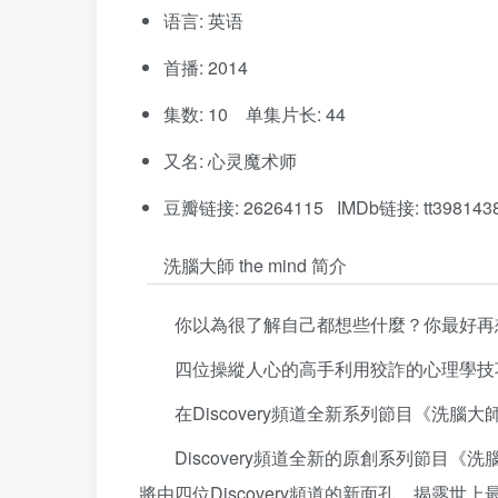
语言: 英语
首播: 2014
集数: 10 单集片长: 44
又名: 心灵魔术师
豆瓣链接: 26264115 IMDb链接: tt398143
洗腦大師 the mind 简介
你以為很了解自己都想些什麼？你最好再
四位操縱人心的高手利用狡詐的心理學技
在Discovery頻道全新系列節目《洗腦
Discovery頻道全新的原創系列節目
將由四位Discovery頻道的新面孔，揭露