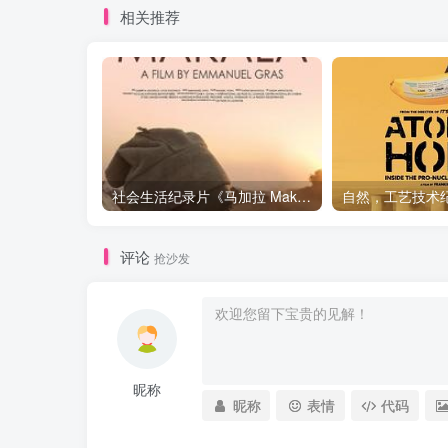
相关推荐
社会生活纪录片《马加拉 Makala》下载
评论
抢沙发
昵称
昵称
表情
代码