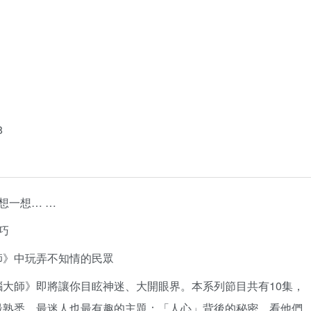
8
想一想… …
巧
大師》中玩弄不知情的民眾
《洗腦大師》即將讓你目眩神迷、大開眼界。本系列節目共有10集，
世上最熟悉、最迷人也最有趣的主題：「人心」背後的秘密。看他們