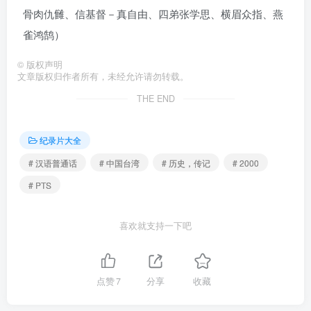
骨肉仇雠、信基督－真自由、四弟张学思、横眉众指、燕
雀鸿鹄）
©
版权声明
文章版权归作者所有，未经允许请勿转载。
THE END
纪录片大全
# 汉语普通话
# 中国台湾
# 历史，传记
# 2000
# PTS
喜欢就支持一下吧
点赞
7
分享
收藏