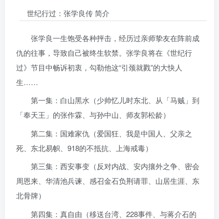
世纪行过：张学良传 简介
张学良一生饱受各种抨击，经历过亲师挚友在阵前成
仇的往事，导致自己被终生软禁。张学良将在《世纪行
过》节目中畅诉初衷，勾勒他这“引颈就戮”的大快人
生……
第一集：白山黑水（少帅忆儿时东北、从「马贼」到
「奉天王」的张作霖、与孙中山、师友郭松龄）
第二集：国难家仇（爱国狂、我是中国人、父亲之
死、东北易帜、918的不抵抗、上海戒毒）
第三集：西安事变（反对内战、安内攘外之争、密会
周恩来、华清池兵谏、感召金石负荆请罪、山居生涯、东
北骨牌）
第四集：真自由（移送台湾、228事件、与蒋介石的