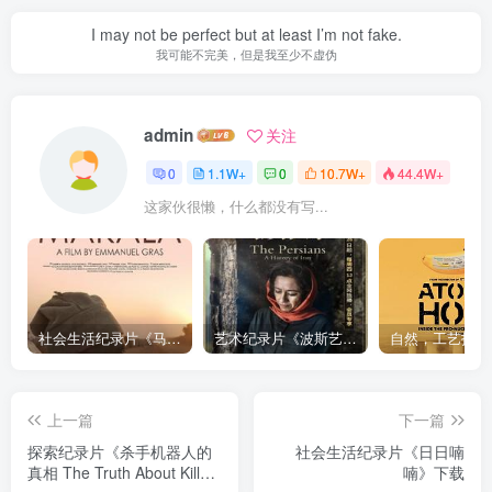
I may not be perfect but at least I’m not fake.
我可能不完美，但是我至少不虚伪
admin
关注
0
1.1W+
0
10.7W+
44.4W+
这家伙很懒，什么都没有写...
社会生活纪录片《马加拉 Makala》下载
艺术纪录片《波斯艺术 Art of Persia》下载
上一篇
下一篇
探索纪录片《杀手机器人的
社会生活纪录片《日日喃
真相 The Truth About Killer
喃》下载