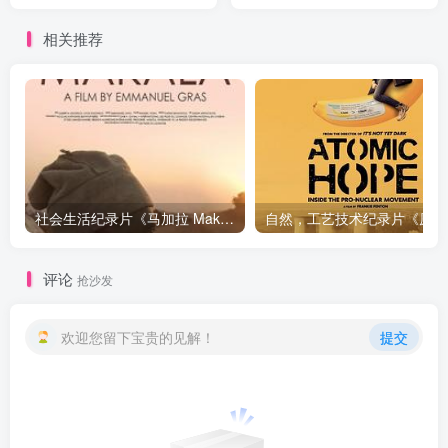
Robots》下载
相关推荐
社会生活纪录片《马加拉 Makala》下载
自然，工
评论
抢沙发
欢迎您留下宝贵的见解！
提交