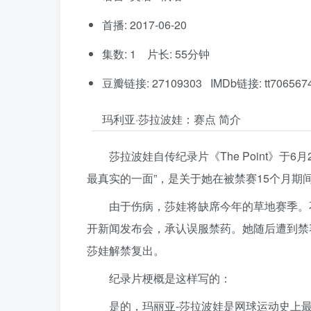
首播: 2017-06-20
集数: 1 片长: 55分钟
豆瓣链接: 27109303 IMDb链接: tt706567
玛利亚·莎拉波娃：赛点 简介
莎拉波娃自传纪录片《The Point》于6
最真实的一面”，是关于她在被禁赛15个月期
由于伤病，莎娃将缺席今年的草地赛季。
开新闻发布会，承认误服禁药。她随后遭到禁
莎娃解禁复出。
纪录片梗概是这样写的：
是的，玛丽亚-莎拉波娃是网球运动史上