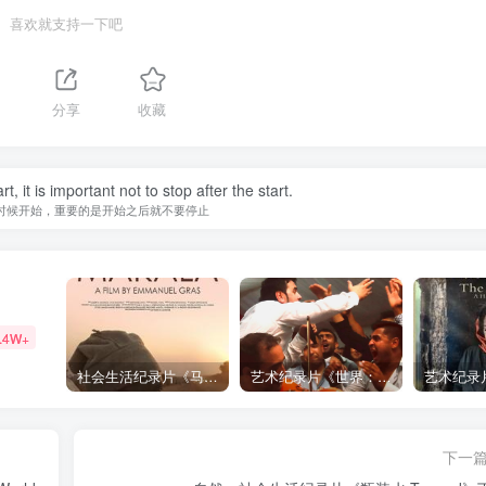
喜欢就支持一下吧
1
分享
收藏
, it is important not to stop after the start.
时候开始，重要的是开始之后就不要停止
.4W+
社会生活纪录片《马加拉 Makala》下载
艺术纪录片《世界：新吉普赛之王 This World: The New Gypsy Kings》下载
下一