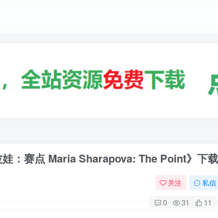
Maria Sharapova: The Point》下
关注
私信
0
31
11