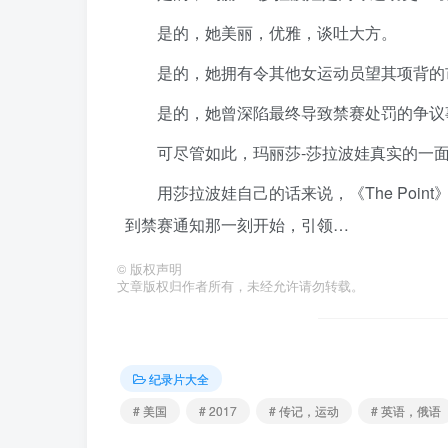
是的，她美丽，优雅，谈吐大方。
是的，她拥有令其他女运动员望其项背的
是的，她曾深陷最终导致禁赛处罚的争议
可尽管如此，玛丽莎-莎拉波娃真实的一
用莎拉波娃自己的话来说，《The Poi
到禁赛通知那一刻开始，引领…
©
版权声明
文章版权归作者所有，未经允许请勿转载。
纪录片大全
# 美国
# 2017
# 传记，运动
# 英语，俄语