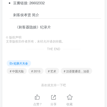
豆瓣链接: 26602332
刺客侯孝贤 简介
《刺客聂隐娘》纪录片
©
版权声明
文章版权归作者所有，未经允许请勿转载。
THE END
纪录片大全
# 中国大陆
# 2015
# 艺术
# 汉语普通话，法语
喜欢就支持一下吧
点赞
7
分享
收藏