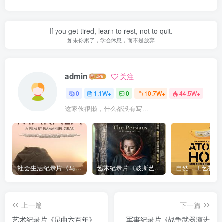
If you get tired, learn to rest, not to quit.
如果你累了，学会休息，而不是放弃
admin
关注
0
1.1W+
0
10.7W+
44.5W+
这家伙很懒，什么都没有写...
社会生活纪录片《马加拉 Makala》下载
艺术纪录片《波斯艺术 Art of Persia》下载
上一篇
下一篇
艺术纪录片《昆曲六百年》
军事纪录片《战争武器演进