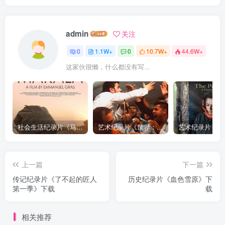
admin
关注
0
1.1W+
0
10.7W+
44.6W+
这家伙很懒，什么都没有写...
社会生活纪录片《马加拉 Makala》下载
艺术纪录片《世界：新吉普赛之王 This World: The New Gypsy Kings》下载
上一篇
下一篇
传记纪录片《了不起的匠人
历史纪录片《血色雪原》下
第一季》下载
载
相关推荐