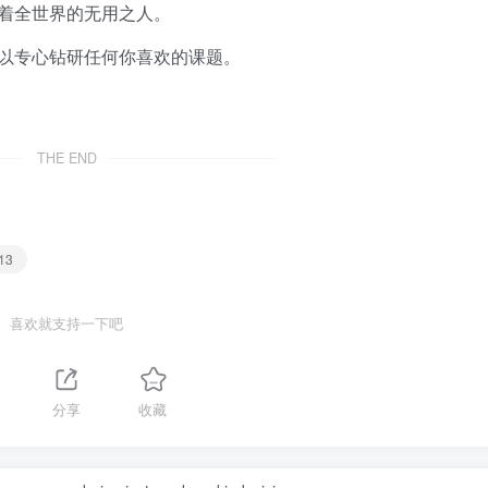
着全世界的无用之人。
以专心钻研任何你喜欢的课题。
THE END
13
喜欢就支持一下吧
分享
收藏