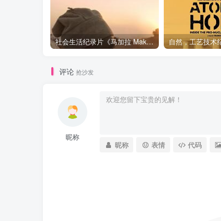
社会生活纪录片《马加拉 Makala》下载
评论
抢沙发
昵称
昵称
表情
代码