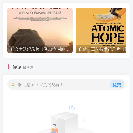
社会生活纪录片《马加拉 Makala》下载
自然，工
评论
抢沙发
欢迎您留下宝贵的见解！
提交