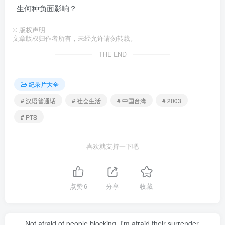
生何种负面影响？
©
版权声明
文章版权归作者所有，未经允许请勿转载。
THE END
纪录片大全
# 汉语普通话
# 社会生活
# 中国台湾
# 2003
# PTS
喜欢就支持一下吧
点赞
6
分享
收藏
Not afraid of people blocking, I'm afraid their surrender.