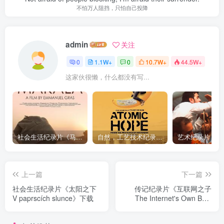
不怕万人阻挡，只怕自己投降
admin
关注
0
1.1W+
0
10.7W+
44.5W+
这家伙很懒，什么都没有写...
社会生活纪录片《马加拉 Makala》下载
自然，工艺技术纪录片《原子能的希望 Atomic Hope – Inside the Pro-Nuclear Movement》下载
上一篇
下一篇
社会生活纪录片《太阳之下
传记纪录片《互联网之子
V paprscích slunce》下载
The Internet's Own Boy:
The Story of Aaron
Swartz》下载