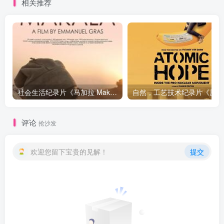
相关推荐
社会生活纪录片《马加拉 Makala》下载
自然，工
评论
抢沙发
欢迎您留下宝贵的见解！
提交