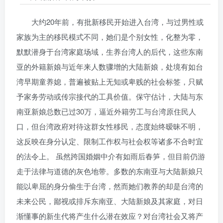
大约20年前，有批新移民开始进入台湾，与过男性或
家族为主的移民模式不同，她们是个别女性，化整为零，
默默潜身于台湾家庭场域，生养台湾人的后代，这些东南
亚的外籍新娘与近年来人数骤增的大陆新娘，处境有如台
湾早期童养媳，普遍被贴上无知或卑贱的社会标签，只赋
予家务劳动或传宗接代的工具价值。保守估计，大陆与东
南亚新娘总数已过30万，逼近外籍劳工与台湾原住民人
口，但台湾政府对待这群女性移民，态度始终暧昧不明，
这反映在身分认定、限制工作权与社会权等诸多不合时宜
的法令上。 虽然跨国婚姻中介有如雨后春笋，但目前仍游
走于法律与道德的灰色地带。多数的东南亚与大陆新娘只
能以卑屈的身分偷生于台湾，然而她们教养的却是台湾的
未来公民，鄙视或排斥东南亚、大陆新娘及其家庭，对日
渐懂事的新生代将产生什么潜在效应？对台湾社会又将产