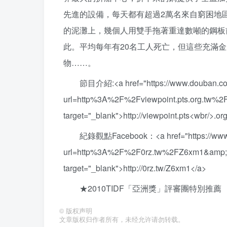
先進的設備，每天都有超過2萬名來自窮困地
的泥灘上，幾個人用雙手拖著重達數噸的鋼板
此。平均每年有20名工人死亡，但這些充滿
物……。
節目介紹:<a href="https://www.douban.co
url=http%3A%2F%2Fviewpoint.pts.org.tw%2
target="_blank">http://viewpoint.pts<wbr/>.o
紀錄觀點Facebook：<a href="https://www.
url=http%3A%2F%2F0rz.tw%2FZ6xm1&amp;li
target="_blank">http://0rz.tw/Z6xm1</a>
★2010TIDF「亞洲獎」評審團特別推薦
©
版权声明
文章版权归作者所有，未经允许请勿转载。