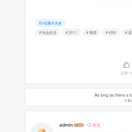
纪录片大全
# 社会生活
# 2011
# 韩国
# KBS
# 
点赞
1
As long as there s t
只要
admin
关注