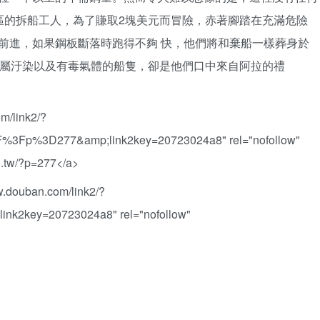
區的拆船工人，為了賺取2塊美元而冒險，赤著腳踏在充滿危險
前進，如果鋼板斷落時跑得不夠 快，他們將和棄船一樣葬身於
金屬汙染以及有毒氣體的船隻，卻是他們口中來自阿拉的禮
m/link2/?
F%3Fp%3D277&amp;link2key=20723024a8" rel="nofollow"
rg.tw/?p=277</a>
douban.com/link2/?
nk2key=20723024a8" rel="nofollow"