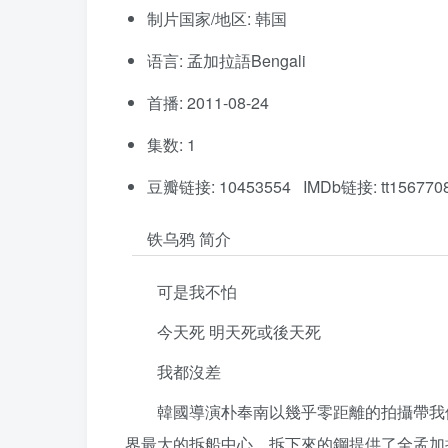
制片国家/地区: 韩国
语言: 孟加拉語Bengali
首播: 2011-08-24
集数: 1
豆瓣链接: 10453554 IMDb链接: tt156770
铁乌鸦 简介
可是我不怕
今天死 明天死或後天死
我都沒差
韓國導演朴奉南以幾乎零距離的拍攝帶我
界最大的拆船中心，拆下來的鋼提供了全孟加