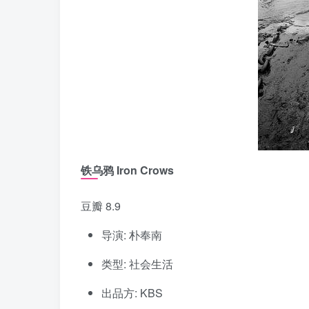
铁乌鸦 Iron Crows
豆瓣 8.9
导演: 朴奉南
类型: 社会生活
出品方: KBS