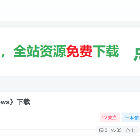
ows》下载
关注
私信
0
33
11