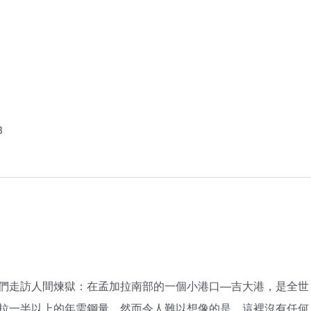
8
們走訪人間煉獄：在孟加拉南部的一個小港口—吉大港，是全世
拉一半以上的年需鋼量。然而令人難以想像的是，這裡沒有任何