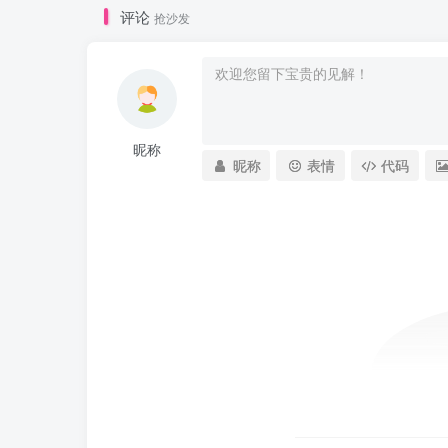
评论
抢沙发
昵称
昵称
表情
代码