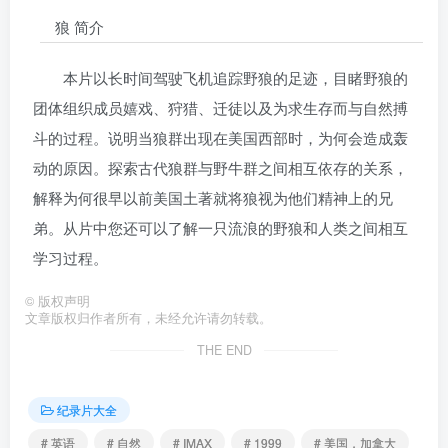
狼 简介
本片以长时间驾驶飞机追踪野狼的足迹，目睹野狼的
团体组织成员嬉戏、狩猎、迁徒以及为求生存而与自然搏
斗的过程。说明当狼群出现在美国西部时，为何会造成轰
动的原因。探索古代狼群与野牛群之间相互依存的关系，
解释为何很早以前美国土著就将狼视为他们精神上的兄
弟。从片中您还可以了解一只流浪的野狼和人类之间相互
学习过程。
©
版权声明
文章版权归作者所有，未经允许请勿转载。
THE END
纪录片大全
# 英语
# 自然
# IMAX
# 1999
# 美国，加拿大