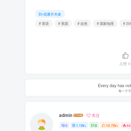
纪录片大全
# 英语
# 美国
# 自然
# 国家地理
# 20
点赞
1
Every day has not 
每一个
admin
关注
0
1.1W+
0
10.7W+
44