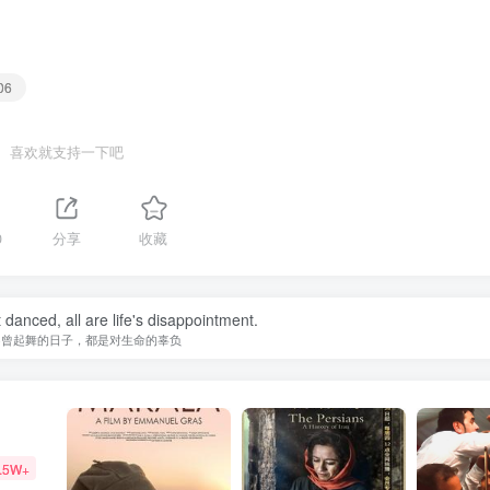
06
喜欢就支持一下吧
0
分享
收藏
danced, all are life's disappointment.
不曾起舞的日子，都是对生命的辜负
.5W+