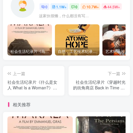
0
1.1W+
0
10.7W+
44.5W+
这家伙很懒，什么都没有写...
社会生活纪录片《马加拉 Makala》下载
自然，工艺技术纪录片《原子能的希望 Atomic Hope – Inside the Pro-Nuclear Movement》下载
上一篇
下一篇
社会生活纪录片《什么是女
社会生活纪录片《穿越时光
人 What Is a Woman?》下
的街角商店 Back in Time for
载
the Corner Shop》下载
相关推荐