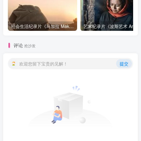
社会生活纪录片《马加拉 Makala》下载
艺
评论
抢沙发
欢迎您留下宝贵的见解！
提交