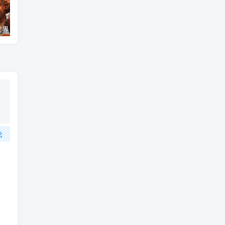
艺术纪录片《世界：新吉普赛之王 This World: The New Gypsy Kings》下载
自然纪录片《沙漠生存者：阿拉伯狼 Desert Survivors: The Arabian Wolf》下载
论