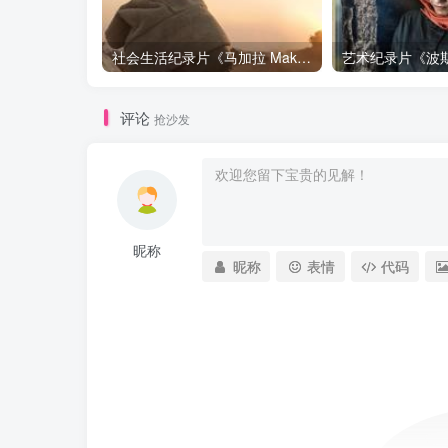
社会生活纪录片《马加拉 Makala》下载
评论
抢沙发
昵称
昵称
表情
代码