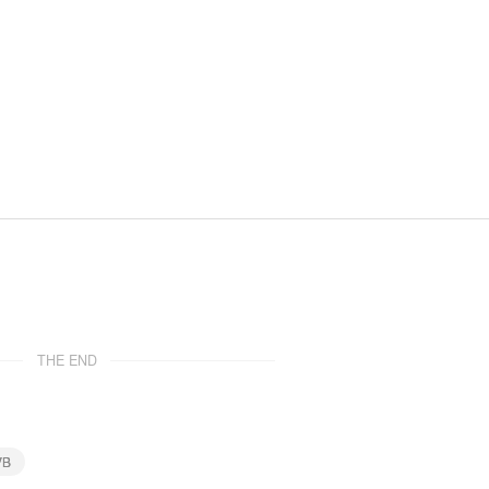
THE END
VB