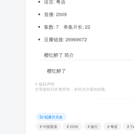
语言: 粤语
首播: 2009
集数: 7 单集片长: 22
豆瓣链接: 26969072
樱红醉了 简介
樱红醉了
©
版权声明
文章版权归作者所有，未经允许请勿转载。
纪录片大全
# 中国香港
# 2009
# 旅行
# 粤语
# T