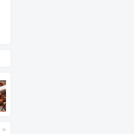
艺术纪录片《世界：新吉普赛之王 This World: The New Gypsy Kings》下载
艺术纪录片《波斯艺术 Art of Persia》下载
自然纪录片《沙漠生存者：阿拉伯狼 Desert Survivors: The Arabian Wolf》下载
篇