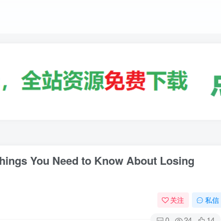
You Need to Know About Losing
关注
私信
0
24
14