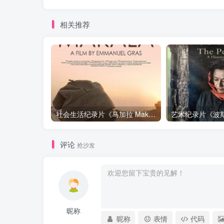
相关推荐
社会生活纪录片《马加拉 Makala》下载
评论
抢沙发
昵称
昵称
表情
代码