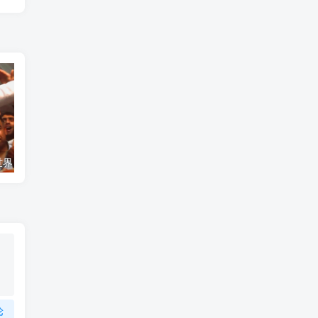
艺术纪录片《世界：新吉普赛之王 This World: The New Gypsy Kings》下载
自然纪录片《沙漠生存者：阿拉伯狼 Desert Survivors: The Arabian Wolf》下载
论