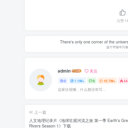
点赞
1
There's only one corner of the univer
这个宇宙中只
admin
关注
0
1.1W+
0
10.7W+
44
这家伙很懒，什么都没有写...
上一篇
人文地理纪录片《地球壮观河流之旅 第一季 Earth's Gre
Rivers Season 1》下载