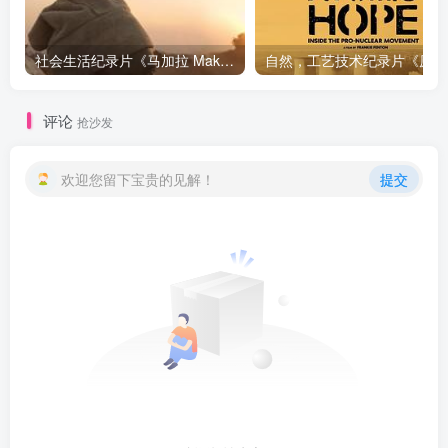
社会生活纪录片《马加拉 Makala》下载
自然，工
评论
抢沙发
欢迎您留下宝贵的见解！
提交