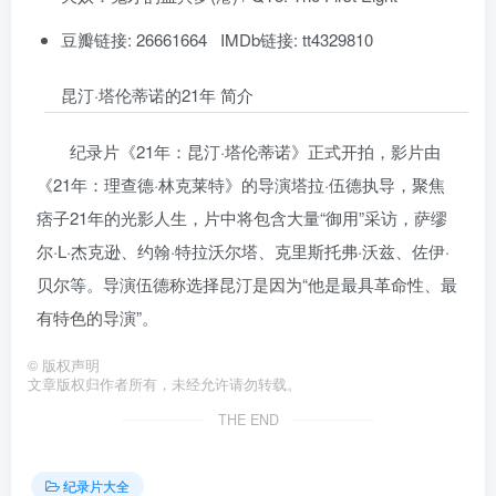
豆瓣链接: 26661664 IMDb链接: tt4329810
昆汀·塔伦蒂诺的21年 简介
纪录片《21年：昆汀·塔伦蒂诺》正式开拍，影片由
《21年：理查德·林克莱特》的导演塔拉·伍德执导，聚焦
痞子21年的光影人生，片中将包含大量“御用”采访，萨缪
尔·L·杰克逊、约翰·特拉沃尔塔、克里斯托弗·沃兹、佐伊·
贝尔等。导演伍德称选择昆汀是因为“他是最具革命性、最
有特色的导演”。
©
版权声明
文章版权归作者所有，未经允许请勿转载。
THE END
纪录片大全