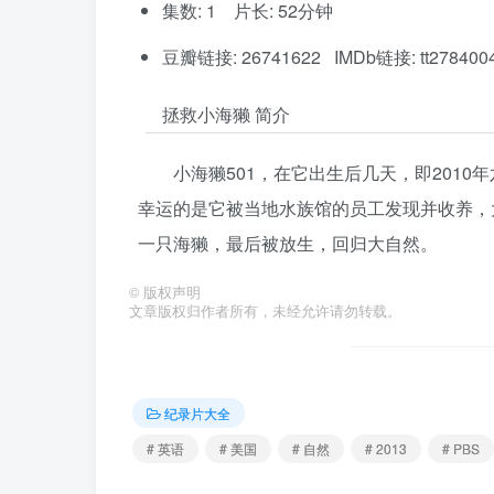
集数: 1 片长: 52分钟
豆瓣链接: 26741622 IMDb链接: tt278400
拯救小海獭 简介
小海獭501，在它出生后几天，即201
幸运的是它被当地水族馆的员工发现并收养，
一只海獭，最后被放生，回归大自然。
©
版权声明
文章版权归作者所有，未经允许请勿转载。
纪录片大全
# 英语
# 美国
# 自然
# 2013
# PBS