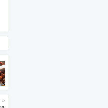
艺术纪录片《世界：新吉普赛之王 This World: The New Gypsy Kings》下载
艺术纪录片《波斯艺术 Art of Persia》下载
自然纪录片《沙漠生存者：阿拉伯狼 Desert Survivors: The Arabian Wolf》下载
篇
下载