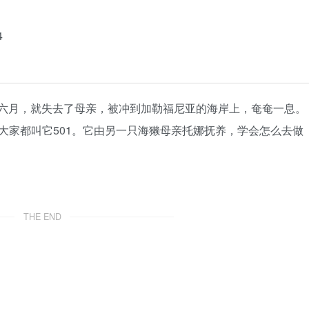
4
0年六月，就失去了母亲，被冲到加勒福尼亚的海岸上，奄奄一息。
大家都叫它501。它由另一只海獭母亲托娜抚养，学会怎么去做
THE END