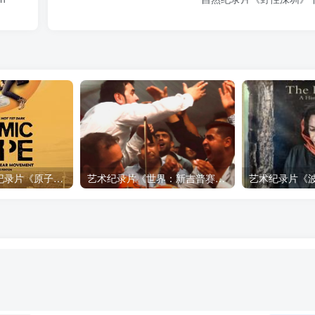
自然，工艺技术纪录片《原子能的希望 Atomic Hope – Inside the Pro-Nuclear Movement》下载
艺术纪录片《世界：新吉普赛之王 This World: The New Gypsy Kings》下载