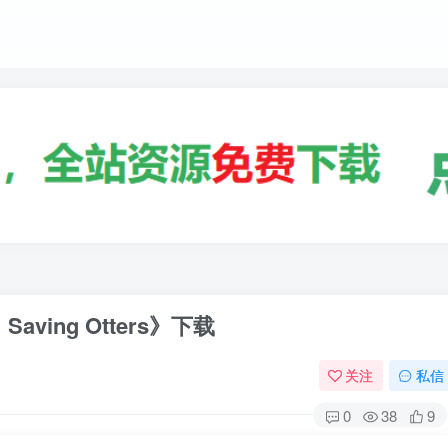
ving Otters》下载
关注
私信
0
38
9