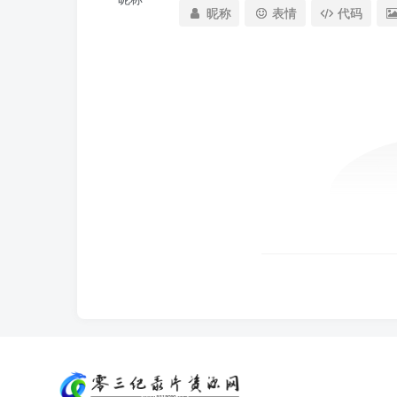
昵称
表情
代码