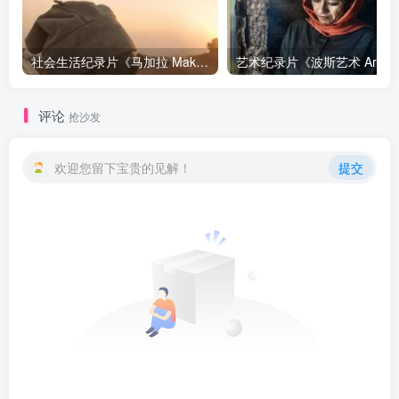
社会生活纪录片《马加拉 Makala》下载
艺
评论
抢沙发
欢迎您留下宝贵的见解！
提交