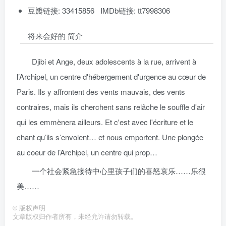
豆瓣链接: 33415856 IMDb链接: tt7998306
将来会好的 简介
Djibi et Ange, deux adolescents à la rue, arrivent à
l’Archipel, un centre d'hébergement d'urgence au cœur de
Paris. Ils y affrontent des vents mauvais, des vents
contraires, mais ils cherchent sans relâche le souffle d'air
qui les emmènera ailleurs. Et c'est avec l'écriture et le
chant qu’ils s’envolent… et nous emportent. Une plongée
au coeur de l’Archipel, un centre qui prop…
一个社会紧急接待中心里孩子们的喜怒哀乐……乐很
美……
©
版权声明
文章版权归作者所有，未经允许请勿转载。