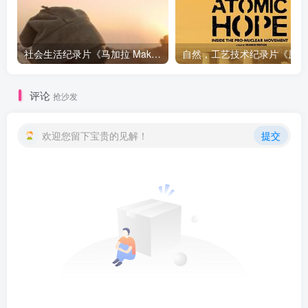
社会生活纪录片《马加拉 Makala》下载
自然，工
评论
抢沙发
欢迎您留下宝贵的见解！
提交