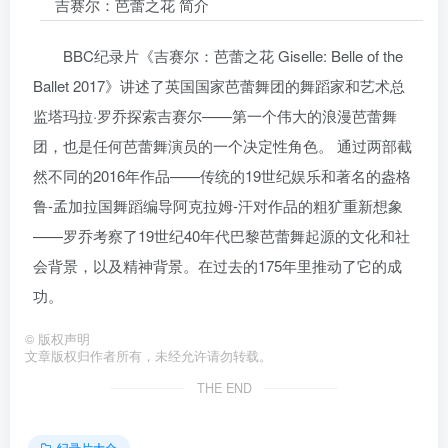
吉赛尔：芭蕾之花 简介
BBC纪录片《吉赛尔：芭蕾之花 Giselle: Belle of the
Ballet 2017》讲述了英国国家芭蕾舞团的舞蹈家和艺术总
监塔玛拉·罗乔探索吉赛尔——第一个伟大的浪漫芭蕾舞
团，也是任何芭蕾舞演员的一个决定性角色。 通过两部截
然不同的2016年作品——传统的19世纪娱乐和著名的盎格
鲁-孟加拉国舞蹈编导阿克拉姆-汗对作品的粗犷重新想象
——罗乔考察了19世纪40年代巴黎芭蕾舞起源的文化和社
会背景，以及精神背景。在过去的175年里推动了它的成
功。
©
版权声明
文章版权归作者所有，未经允许请勿转载。
THE END
纪录片大全