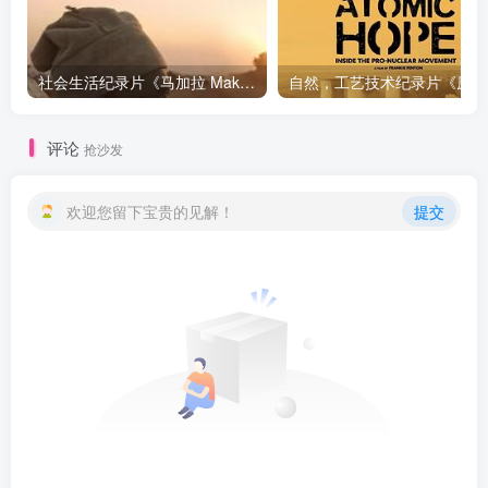
社会生活纪录片《马加拉 Makala》下载
自然，工
评论
抢沙发
欢迎您留下宝贵的见解！
提交