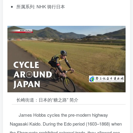
所属系列: NHK 骑行日本
长崎街道：日本的“糖之路” 简介
James Hobbs cycles the pre-modern highway
Nagasaki Kaido. During the Edo period (1603–1868) when
the Shogunate prohibited external trade, they allowed one