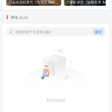
社会生活纪录片《马加拉 Makala》下载
艺
评论
抢沙发
欢迎您留下宝贵的见解！
提交
暂无评论内容