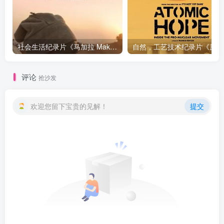
社会生活纪录片《马加拉 Makala》下载
自然，工
评论
抢沙发
欢迎您留下宝贵的见解！
提交