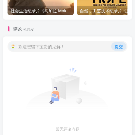
社会生活纪录片《马加拉 Makala》下载
自然，工
评论
抢沙发
欢迎您留下宝贵的见解！
提交
暂无评论内容