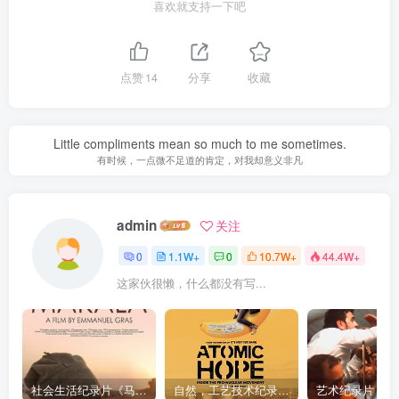
喜欢就支持一下吧
点赞
14
分享
收藏
Little compliments mean so much to me sometimes.
有时候，一点微不足道的肯定，对我却意义非凡
admin
关注
0
1.1W+
0
10.7W+
44.4W+
这家伙很懒，什么都没有写...
社会生活纪录片《马加拉 Makala》下载
自然，工艺技术纪录片《原子能的希望 Atomic Hope – Inside the Pro-Nuclear Movement》下载