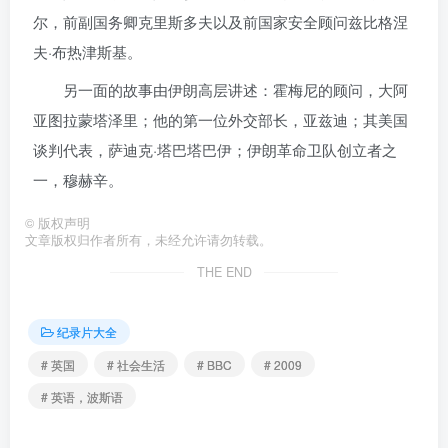
尔，前副国务卿克里斯多夫以及前国家安全顾问兹比格涅
夫·布热津斯基。
另一面的故事由伊朗高层讲述：霍梅尼的顾问，大阿
亚图拉蒙塔泽里；他的第一位外交部长，亚兹迪；其美国
谈判代表，萨迪克·塔巴塔巴伊；伊朗革命卫队创立者之
一，穆赫辛。
©
版权声明
文章版权归作者所有，未经允许请勿转载。
THE END
纪录片大全
# 英国
# 社会生活
# BBC
# 2009
# 英语，波斯语